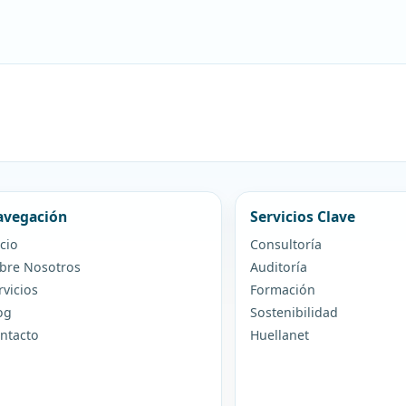
vegación
Servicios Clave
icio
Consultoría
bre Nosotros
Auditoría
rvicios
Formación
og
Sostenibilidad
ntacto
Huellanet